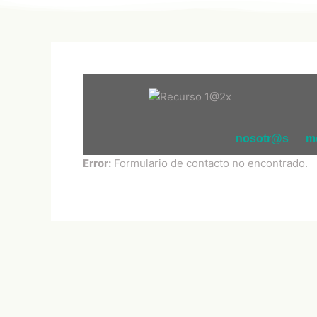
Ir
al
contenido
nosotr@s
m
Error:
Formulario de contacto no encontrado.