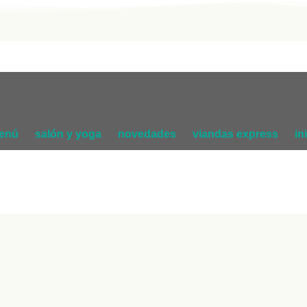
enú
salón y yoga
novedades
viandas express
in